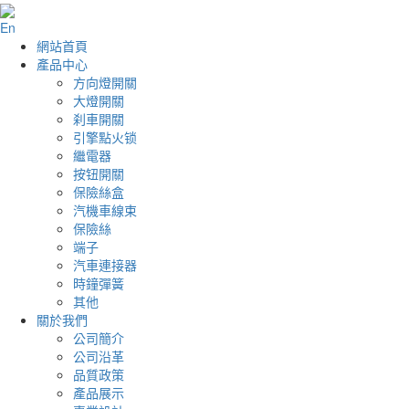
En
網站首頁
產品中心
方向燈開關
大燈開關
刹車開關
引擎點火锁
繼電器
按钮開關
保險絲盒
汽機車線束
保險絲
端子
汽車連接器
時鐘彈簧
其他
關於我們
公司簡介
公司沿革
品質政策
產品展示